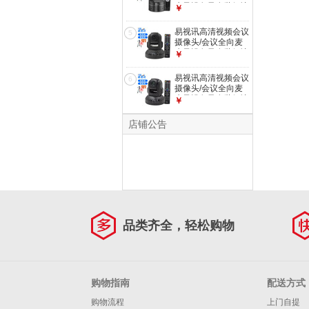
克风设备及套装解决
￥
方案 广角定焦无畸
变会议摄像头YSX-
易视讯高清视频会议
5
C10
摄像头/会议全向麦
克风设备及套装解决
￥
方案 3倍变焦高清大
广角摄像头YSX-
易视讯高清视频会议
6
580S
摄像头/会议全向麦
克风设备及套装解决
￥
方案 10倍光学变焦
特写摄像头YSX-
店铺公告
580D
品类齐全，轻松购物
购物指南
配送方式
购物流程
上门自提