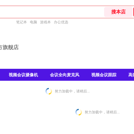
笔记本
电脑
游戏本
办公优选
方旗舰店
视频会议摄像机
会议全向麦克风
视频会议跟踪
高
努力加载中，请稍后...
努力加载中，请稍后...