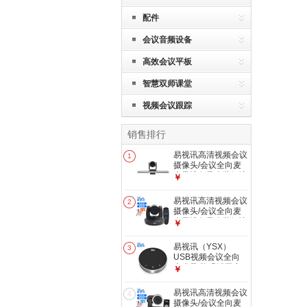
配件
会议音频设备
高效会议平板
智慧双师课堂
视频会议跟踪
销售排行
易视讯高清视频会议
1
摄像头/会议全向麦
克风设备及套装解决
￥
方案 4K高清会平板
平广角镜头 YSX-
易视讯高清视频会议
2
4KC2
摄像头/会议全向麦
克风设备及套装解决
￥
方案 GT-C9K(4K大
广角无畸变)尊享版
易视讯（YSX）
3
USB视频会议全向
麦克风/降噪消回音
￥
系统设备 YSX-Q1
易视讯高清视频会议
4
摄像头/会议全向麦