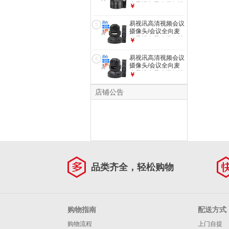
克风设备及套装解决
￥
方案 广角定焦无畸
变会议摄像头YSX-
易视讯高清视频会议
5
C10
摄像头/会议全向麦
克风设备及套装解决
￥
方案 3倍变焦高清大
广角摄像头YSX-
易视讯高清视频会议
6
580S
摄像头/会议全向麦
克风设备及套装解决
￥
方案 10倍光学变焦
特写摄像头YSX-
店铺公告
580D
品类齐全，轻松购物
购物指南
配送方式
购物流程
上门自提