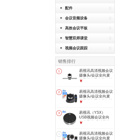
配件
会议音频设备
高效会议平板
智慧双师课堂
视频会议跟踪
销售排行
易视讯高清视频会议
1
摄像头/会议全向麦
克风设备及套装解决
￥
方案 4K高清会平板
平广角镜头 YSX-
易视讯高清视频会议
2
4KC2
摄像头/会议全向麦
克风设备及套装解决
￥
方案 GT-C9K(4K大
广角无畸变)尊享版
易视讯（YSX）
3
USB视频会议全向
麦克风/降噪消回音
￥
系统设备 YSX-Q1
易视讯高清视频会议
4
摄像头/会议全向麦