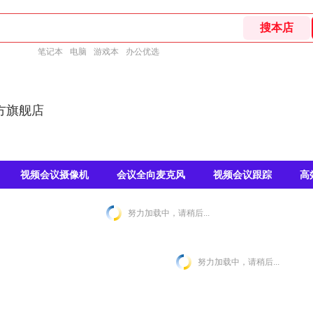
笔记本
电脑
游戏本
办公优选
方旗舰店
视频会议摄像机
会议全向麦克风
视频会议跟踪
高
努力加载中，请稍后...
努力加载中，请稍后...